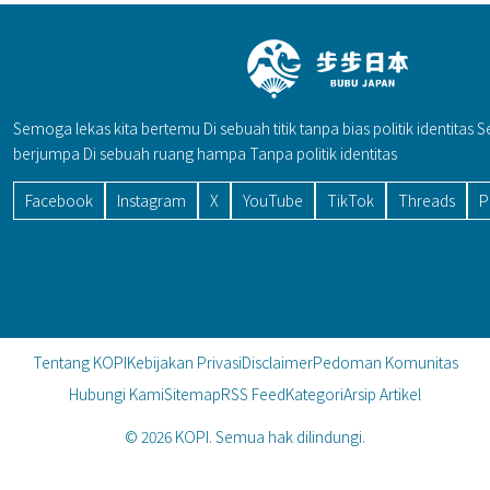
Semoga lekas kita bertemu Di sebuah titik tanpa bias politik identitas 
berjumpa Di sebuah ruang hampa Tanpa politik identitas
Facebook
Instagram
X
YouTube
TikTok
Threads
P
Tentang KOPI
Kebijakan Privasi
Disclaimer
Pedoman Komunitas
Hubungi Kami
Sitemap
RSS Feed
Kategori
Arsip Artikel
© 2026 KOPI. Semua hak dilindungi.