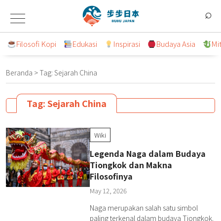
Lompat
⌕
ke
konten
Filosofi Kopi
Edukasi
Inspirasi
Budaya Asia
Mi
Beranda
>
Tag:
Sejarah China
Tag:
Sejarah China
Wiki
Legenda Naga dalam Budaya
Tiongkok dan Makna
Filosofinya
May 12, 2026
Naga merupakan salah satu simbol
paling terkenal dalam budaya Tiongkok.