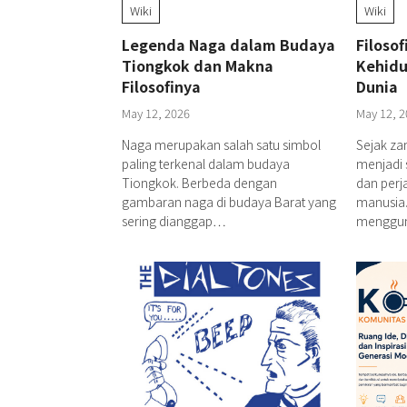
Wiki
Wiki
Legenda Naga dalam Budaya
Filoso
Tiongkok dan Makna
Kehidu
Filosofinya
Dunia
May 12, 2026
May 12, 2
Naga merupakan salah satu simbol
Sejak za
paling terkenal dalam budaya
menjadi 
Tiongkok. Berbeda dengan
dan perj
gambaran naga di budaya Barat yang
manusia.
sering dianggap…
menggu