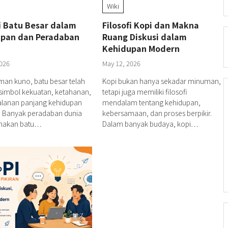
Wiki
fi Batu Besar dalam
Filosofi Kopi dan Makna
pan dan Peradaban
Ruang Diskusi dalam
Kehidupan Modern
026
May 12, 2026
man kuno, batu besar telah
Kopi bukan hanya sekadar minuman,
simbol kekuatan, ketahanan,
tetapi juga memiliki filosofi
alanan panjang kehidupan
mendalam tentang kehidupan,
 Banyak peradaban dunia
kebersamaan, dan proses berpikir.
nakan batu…
Dalam banyak budaya, kopi…