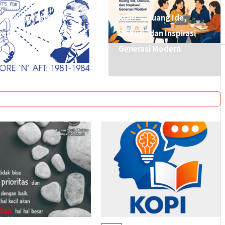
Representasi Kritik
KOPI — Ruang Ide,
Sosial dalam Lirik Lagu
Diskusi, dan Inspirasi
SID “1984”
Generasi Modern