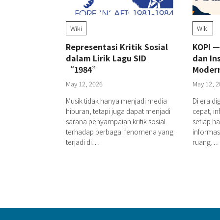
Wiki
Wiki
Representasi Kritik Sosial
KOPI —
dalam Lirik Lagu SID
dan Ins
“1984”
Moder
May 12, 2026
May 12, 2
Musik tidak hanya menjadi media
Di era di
hiburan, tetapi juga dapat menjadi
cepat, in
sarana penyampaian kritik sosial
setiap h
terhadap berbagai fenomena yang
informa
terjadi di…
ruang…