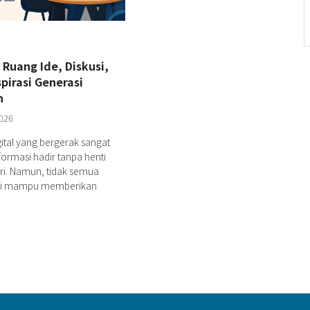
 Ruang Ide, Diskusi,
pirasi Generasi
n
026
gital yang bergerak sangat
formasi hadir tanpa henti
ari. Namun, tidak semua
si mampu memberikan