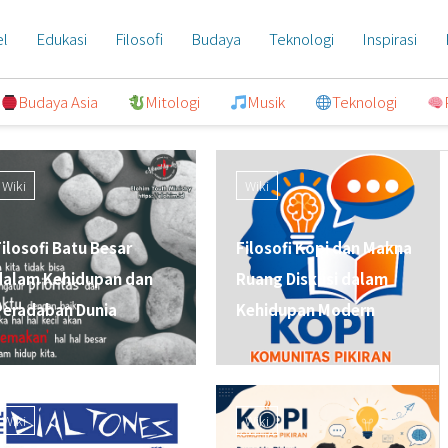
el
Edukasi
Filosofi
Budaya
Teknologi
Inspirasi
Budaya Asia
Mitologi
Musik
Teknologi
Wiki
Wiki
Filosofi Batu Besar
Filosofi Kopi dan Makna
dalam Kehidupan dan
Ruang Diskusi dalam
Peradaban Dunia
Kehidupan Modern
Wiki
Wiki