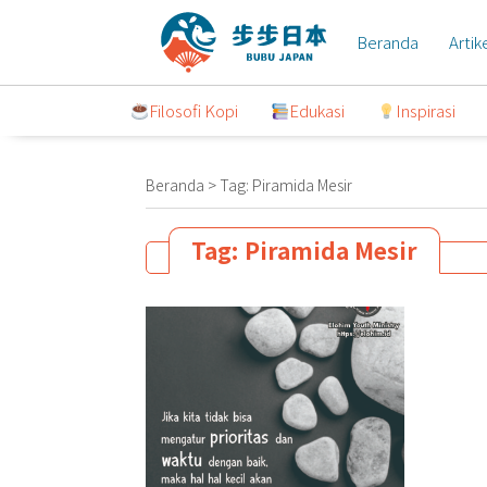
Lompat
ke
Beranda
Artik
konten
Filosofi Kopi
Edukasi
Inspirasi
Beranda
>
Tag:
Piramida Mesir
Tag:
Piramida Mesir