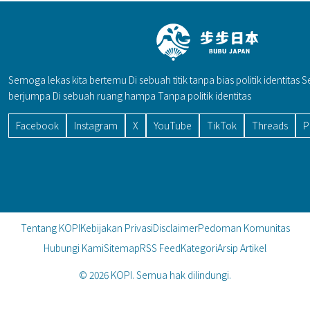
Semoga lekas kita bertemu Di sebuah titik tanpa bias politik identitas 
berjumpa Di sebuah ruang hampa Tanpa politik identitas
Facebook
Instagram
X
YouTube
TikTok
Threads
P
Tentang KOPI
Kebijakan Privasi
Disclaimer
Pedoman Komunitas
Hubungi Kami
Sitemap
RSS Feed
Kategori
Arsip Artikel
© 2026 KOPI. Semua hak dilindungi.