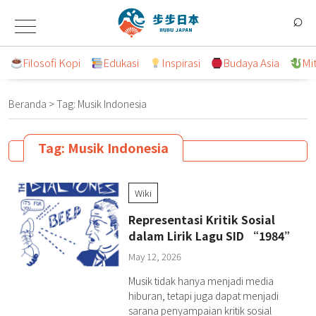
Lompat
⌕
ke
konten
Filosofi Kopi
Edukasi
Inspirasi
Budaya Asia
Mi
Beranda
>
Tag:
Musik Indonesia
Tag:
Musik Indonesia
Wiki
Representasi Kritik Sosial
dalam Lirik Lagu SID “1984”
May 12, 2026
Musik tidak hanya menjadi media
hiburan, tetapi juga dapat menjadi
sarana penyampaian kritik sosial