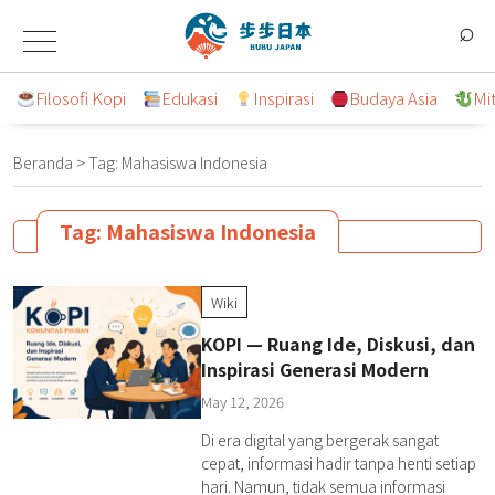
Lompat
⌕
ke
konten
Filosofi Kopi
Edukasi
Inspirasi
Budaya Asia
Mi
Beranda
>
Tag:
Mahasiswa Indonesia
Tag:
Mahasiswa Indonesia
Wiki
KOPI — Ruang Ide, Diskusi, dan
Inspirasi Generasi Modern
May 12, 2026
Di era digital yang bergerak sangat
cepat, informasi hadir tanpa henti setiap
hari. Namun, tidak semua informasi