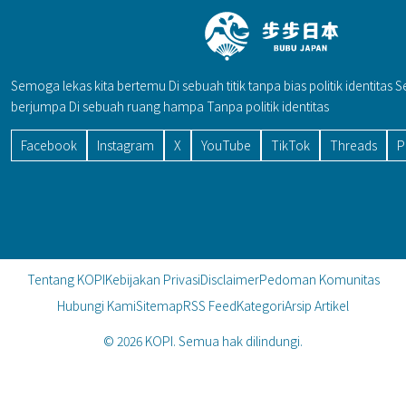
Semoga lekas kita bertemu Di sebuah titik tanpa bias politik identitas 
berjumpa Di sebuah ruang hampa Tanpa politik identitas
Facebook
Instagram
X
YouTube
TikTok
Threads
P
Tentang KOPI
Kebijakan Privasi
Disclaimer
Pedoman Komunitas
Hubungi Kami
Sitemap
RSS Feed
Kategori
Arsip Artikel
© 2026 KOPI. Semua hak dilindungi.