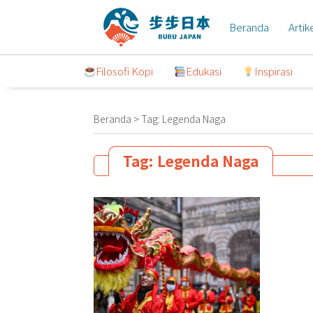
Lompat
ke
Beranda
Artik
konten
Filosofi Kopi
Edukasi
Inspirasi
Beranda
>
Tag:
Legenda Naga
Tag:
Legenda Naga