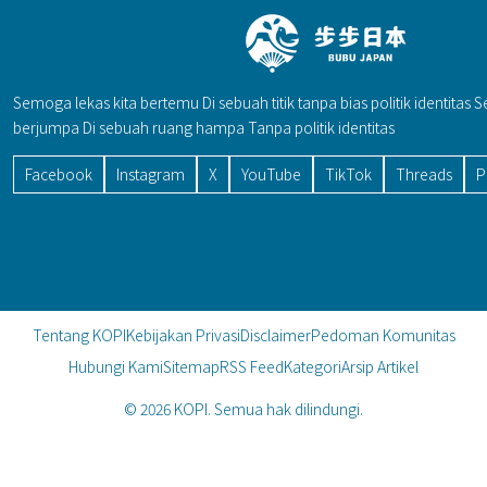
Semoga lekas kita bertemu Di sebuah titik tanpa bias politik identitas 
berjumpa Di sebuah ruang hampa Tanpa politik identitas
Facebook
Instagram
X
YouTube
TikTok
Threads
P
Tentang KOPI
Kebijakan Privasi
Disclaimer
Pedoman Komunitas
Hubungi Kami
Sitemap
RSS Feed
Kategori
Arsip Artikel
© 2026 KOPI. Semua hak dilindungi.