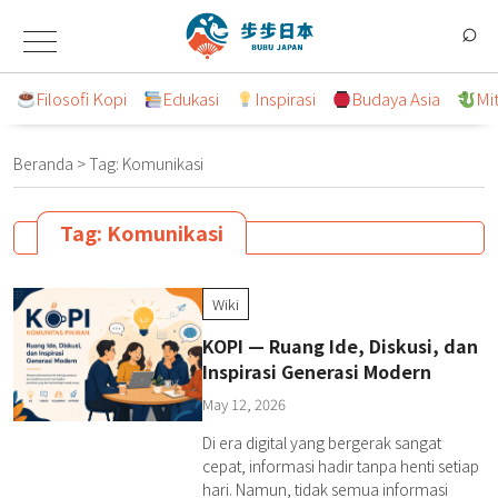
Lompat
⌕
ke
konten
Filosofi Kopi
Edukasi
Inspirasi
Budaya Asia
Mi
Beranda
>
Tag:
Komunikasi
Tag:
Komunikasi
Wiki
KOPI — Ruang Ide, Diskusi, dan
Inspirasi Generasi Modern
May 12, 2026
Di era digital yang bergerak sangat
cepat, informasi hadir tanpa henti setiap
hari. Namun, tidak semua informasi