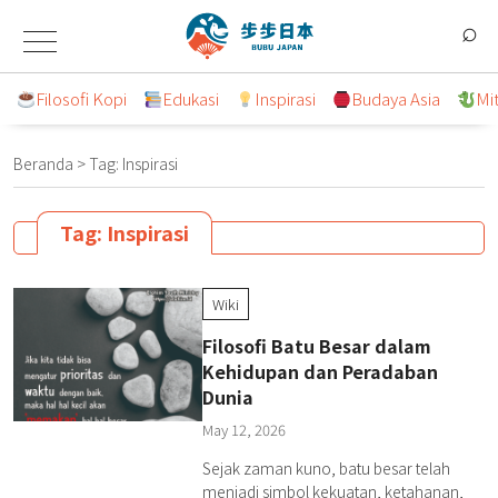
Lompat
⌕
ke
konten
Filosofi Kopi
Edukasi
Inspirasi
Budaya Asia
Mi
Beranda
>
Tag:
Inspirasi
Tag:
Inspirasi
Wiki
Filosofi Batu Besar dalam
Kehidupan dan Peradaban
Dunia
May 12, 2026
Sejak zaman kuno, batu besar telah
menjadi simbol kekuatan, ketahanan,