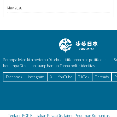
May 2026
Semoga lekas kita bertemu Di sebuah titik tanpa bias politik identitas 
berjumpa Di sebuah ruang hampa Tanpa politik identitas
Facebook
Instagram
X
YouTube
TikTok
Threads
P
Tentang KOPI
Kebijakan Privasi
Disclaimer
Pedoman Komunitas