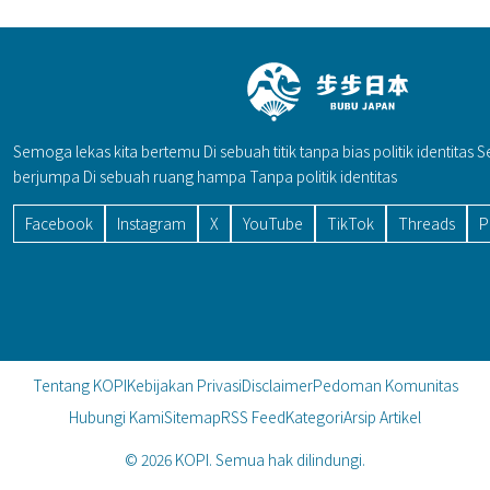
Semoga lekas kita bertemu Di sebuah titik tanpa bias politik identitas 
berjumpa Di sebuah ruang hampa Tanpa politik identitas
Facebook
Instagram
X
YouTube
TikTok
Threads
P
Tentang KOPI
Kebijakan Privasi
Disclaimer
Pedoman Komunitas
Hubungi Kami
Sitemap
RSS Feed
Kategori
Arsip Artikel
© 2026 KOPI. Semua hak dilindungi.