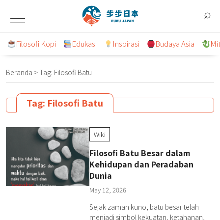
Lompat
⌕
ke
konten
Filosofi Kopi
Edukasi
Inspirasi
Budaya Asia
Mi
Beranda
>
Tag:
Filosofi Batu
Tag:
Filosofi Batu
Wiki
Filosofi Batu Besar dalam
Kehidupan dan Peradaban
Dunia
May 12, 2026
Sejak zaman kuno, batu besar telah
menjadi simbol kekuatan, ketahanan,