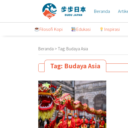
Lompat
ke
Beranda
Artik
konten
Filosofi Kopi
Edukasi
Inspirasi
Beranda
>
Tag:
Budaya Asia
Tag:
Budaya Asia